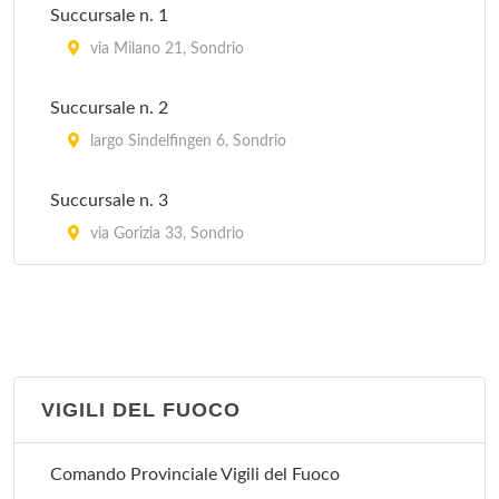
Succursale n. 1
Ufficio Turistico
via Milano 21, Sondrio
via San Giovanni 432, Lanzada
Succursale n. 2
Ufficio Turistico
largo Sindelfingen 6, Sondrio
via Vittorio Emanuele II 2, Chiavenna
Succursale n. 3
via Gorizia 33, Sondrio
VIGILI DEL FUOCO
Comando Provinciale Vigili del Fuoco