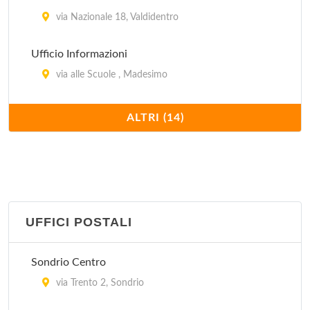
via Nazionale 18, Valdidentro
Ufficio Informazioni
via alle Scuole , Madesimo
Ufficio Informazioni Turistiche Consorzio Tourisport
ALTRI (14)
piazza Magliavacca , Santa Caterina Valfurva
Ufficio Informazioni Turistiche di Bormio
via Roma 131/B, Bormio
UFFICI POSTALI
Ufficio Turismo
via Don Romeo Ballerini 2, Campodolcino
Sondrio Centro
Ufficio Turistico
via Trento 2, Sondrio
corso Roma 150, Aprica